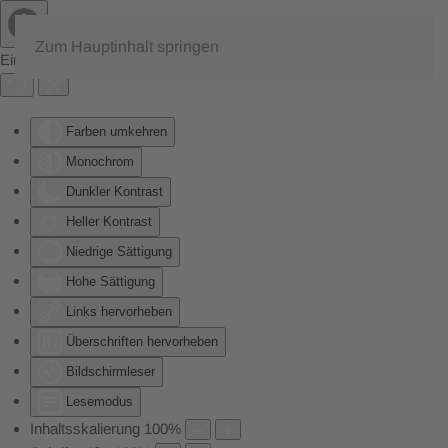
Zum Hauptinhalt springen
Eingabehilfen öffnen
Farben umkehren
Monochrom
Dunkler Kontrast
Heller Kontrast
Niedrige Sättigung
Hohe Sättigung
Links hervorheben
Überschriften hervorheben
Bildschirmleser
Lesemodus
Inhaltsskalierung
100
%