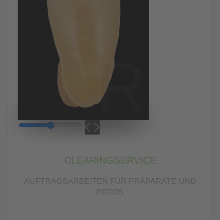
CLEARINGSERVICE
AUFTRAGSARBEITEN FÜR PRÄPARATE UND
FOTOS