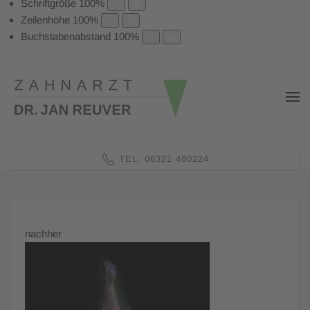
Schriftgröße
100
%
Zeilenhöhe
100
%
Buchstabenabstand
100
%
TEL. 06321 480224
nachher