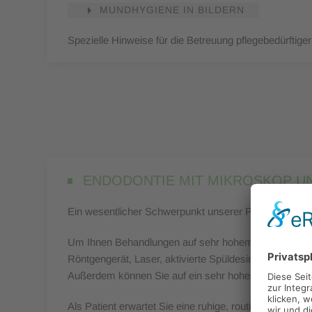
MUNDHYGIENE IN BILDERN
Spezielle Hinweise für die Betreuung pflegebedürftig
ENDODONTIE MIT MIKROSKOP U
Ein wesentlicher Schwerpunkt unserer Praxis sind Wur
Um Ihnen Behandlungen auf sehr hohem Niveau bieten 
Röntgengerät, Laser, aktivierte Spüldesinfektion, el
Außerdem können Sie auf ein sehr hohes Maß an Spezi
Als Patient erwartet Sie eine ruhige, routinierte und 