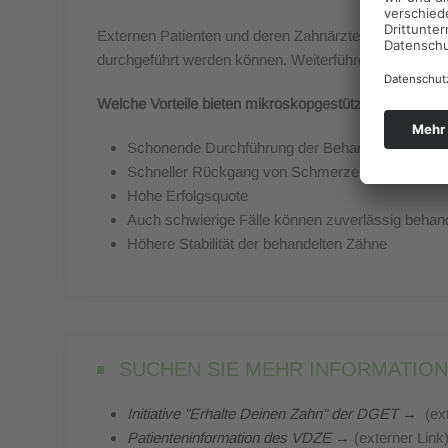
Externen Patienten und deren Zahnärzten bieten wir u
durchgeführt werden können. Weiterführende Informat
Welche Vorteile bieten mikroskopgestützte Wurzelkan
Schonende Durchführung der Behandlung
Schneller Rückgang von Schmerzen und Entzü
Hohe Erfolgsquote
Auch schwierige Fälle können zuverlässig behan
Höhere Stabilität der behandelten Zähne
SUCHEN SIE MEHR INFORMATIO
Initiative "Erhalte Deinen Zahn" der DGET →
(ext
Patienteninformation des VDZE →
(externer Link