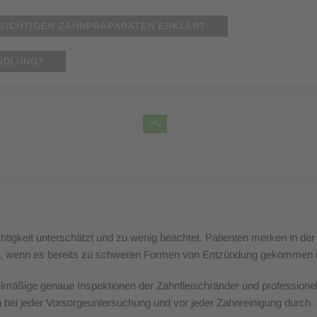
SICHTIGEN ZAHNPRÄPARATEN ERKLÄRT
NDLUNG?
chtigkeit unterschätzt und zu wenig beachtet. Patienten merken in de
icht, wenn es bereits zu schweren Formen von Entzündung gekommen i
äßige genaue Inspektionen der Zahnfleischränder und professionelle
n bei jeder Vorsorgeuntersuchung und vor jeder Zahnreinigung durch