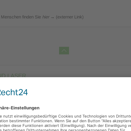
er Menschen finden Sie
hier
→
(externer Link)
ND LASER
zelkanalbehandlungen, ein Baustein, der mitunter zur Erhaltung schw
zu können, halten wir eine umfangreiche Ausstattung bereit: Ein ho
ektronisches Messgerät zur Kontrolle während der Behandlung und vie
alwissen und Erfahrung vertrauen sowie eine gut eingespielte Teama
schmerzfreie Behandlung.