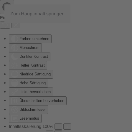
Zum Hauptinhalt springen
Eingabehilfen öffnen
Farben umkehren
Monochrom
Dunkler Kontrast
Heller Kontrast
Niedrige Sättigung
Hohe Sättigung
Links hervorheben
Überschriften hervorheben
Bildschirmleser
Lesemodus
Inhaltsskalierung
100
%