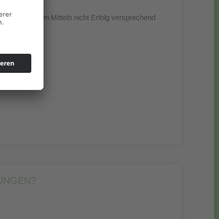
e mit normalen Mitteln nicht Erfolg versprechend
eisungen"→
UNGEN?