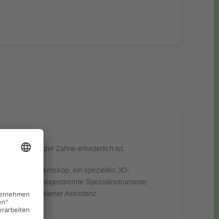
er geschädigter Zähne erforderlich ist.
chwertiges Mikroskop, ein spezielles 3D-
le aufeinander abgestimmte Spezialinstrumente.
rbeit mit versierter Assistenz.