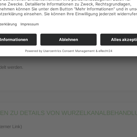
nsere Hilfe für besonders schwierige Wurzelkanalbehandlungen an, di
ionen für Patienten und Kollegen finden Sie unter dem Punkt
"Überw
albehandlungen durch spezialisierte Zahnärzte?
ndungen
delt werden.
NEN ZU DETAILS VON WURZELKANALBEHANDL
erner Link)
)